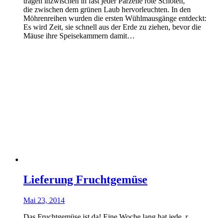
tragen inzwischen in fast jeder Parzelle rote Schoten,
die zwischen dem grünen Laub hervorleuchten. In den
Möhrenreihen wurden die ersten Wühlmausgänge entdeckt:
Es wird Zeit, sie schnell aus der Erde zu ziehen, bevor die
Mäuse ihre Speisekammern damit…
Lieferung Fruchtgemüse
Mai 23, 2014
Das Fruchtgemüse ist da! Eine Woche lang hat jede_r