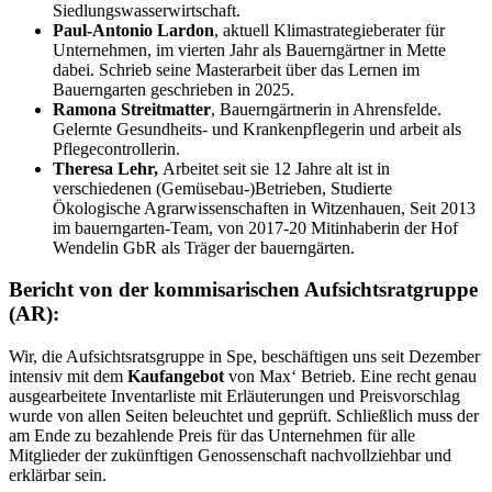
Siedlungswasserwirtschaft.
Paul-Antonio Lardon
, aktuell Klimastrategieberater für
Unternehmen, im vierten Jahr als Bauerngärtner in Mette
dabei. Schrieb seine Masterarbeit über das Lernen im
Bauerngarten geschrieben in 2025.
Ramona Streitmatter
, Bauerngärtnerin in Ahrensfelde.
Gelernte Gesundheits- und Krankenpflegerin und arbeit als
Pflegecontrollerin.
Theresa Lehr,
Arbeitet seit sie 12 Jahre alt ist in
verschiedenen (Gemüsebau-)Betrieben, Studierte
Ökologische Agrarwissenschaften in Witzenhauen, Seit 2013
im bauerngarten-Team, von 2017-20 Mitinhaberin der Hof
Wendelin GbR als Träger der bauerngärten.
Bericht von der kommisarischen Aufsichtsratgruppe
(AR):
Wir, die Aufsichtsratsgruppe in Spe, beschäftigen uns seit Dezember
intensiv mit dem
Kaufangebot
von Max‘ Betrieb. Eine recht genau
ausgearbeitete Inventarliste mit Erläuterungen und Preisvorschlag
wurde von allen Seiten beleuchtet und geprüft. Schließlich muss der
am Ende zu bezahlende Preis für das Unternehmen für alle
Mitglieder der zukünftigen Genossenschaft nachvollziehbar und
erklärbar sein.