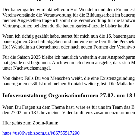
Der bauerngarten wird aktuell vom Hof Wendelin und dem Freundeskre
Vereinsvorstände die Verantwortung für die Bildungsarbeit im bauer
meinen Angestellten trage ich somit die Verantwortung für die landwi
Vertragspartner, bei dem du die bauerngarten-Parzelle bisher kaufst.
Wenn ich richtig gezählt habe, startet für mich nun die 16. bauerngart
bauerngarten-Geschäft abgeben und mir eine neue berufliche Perspekt
Hof Wendelin zu übernehmen oder nach neuen Formen der Verantwo
Für die Saison 2025 bleibe ich natürlich weiterhin euer Ansprechpa
hat gerade erst begonnen. Auch wenn ich davon ausgehe, dass sich Men
unter Nachwuchsmangel.
Von daher: Falls Du von Menschen weißt, die eine Existenzgründung 
bauerngarten erzählst und meinen Kontakt weiter gibst. Die Mailadres
Infoveranstaltung Organisationformen 27.02. um 18
Wenn Du Fragen zu dem Thema hast, wäre es für uns im Team das Be
den 27.02. um 18 Uhr zu einer Videokonferenz zusammenzukommen
Hier gehts zum Zoom-Raum:
https://us06web.zoom.us/j/86755517290