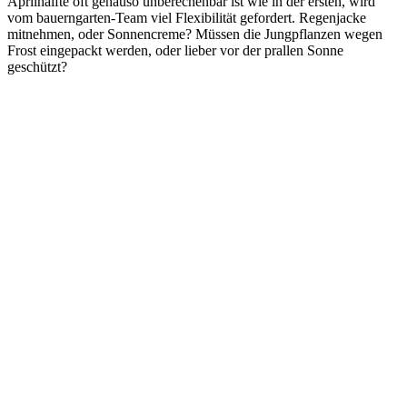
Aprilhälfte oft genauso unberechenbar ist wie in der ersten, wird
vom bauerngarten-Team viel Flexibilität gefordert. Regenjacke
mitnehmen, oder Sonnencreme? Müssen die Jungpflanzen wegen
Frost eingepackt werden, oder lieber vor der prallen Sonne
geschützt?