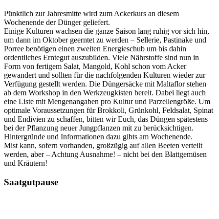
Pünktlich zur Jahresmitte wird zum Ackerkurs an diesem
Wochenende der Dünger geliefert.
Einige Kulturen wachsen die ganze Saison lang ruhig vor sich hin,
um dann im Oktober geerntet zu werden – Sellerie, Pastinake und
Porree benötigen einen zweiten Energieschub um bis dahin
ordentliches Erntegut auszubilden. Viele Nährstoffe sind nun in
Form von fertigem Salat, Mangold, Kohl schon vom Acker
gewandert und sollten für die nachfolgenden Kulturen wieder zur
Verfügung gestellt werden. Die Düngersäcke mit Maltaflor stehen
ab dem Workshop in den Werkzeugkisten bereit. Dabei liegt auch
eine Liste mit Mengenangaben pro Kultur und Parzellengröße. Um
optimale Voraussetzungen für Brokkoli, Grünkohl, Feldsalat, Spinat
und Endivien zu schaffen, bitten wir Euch, das Düngen spätestens
bei der Pflanzung neuer Jungpflanzen mit zu berücksichtigen.
Hintergründe und Informationen dazu gibts am Wochenende.
Mist kann, sofern vorhanden, großzügig auf allen Beeten verteilt
werden, aber – Achtung Ausnahme! – nicht bei den Blattgemüsen
und Kräutern!
Saatgutpause