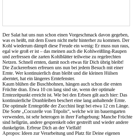
Der Salat hat uns nun schon einen Vorgeschmack davon gegeben,
was es heißt, mit dem Essen nicht mehr hinterher zu kommen. Der
Kohl wiederum dämpft diese Freude ein wenig: Er muss nun raus,
egal wie groß er ist – das meinen auch die Kohlweißling-Raupen
und zerfressen die zarten Kohlblätter teilweise zu regelrechten
Netzen. Schnell ernten, damit noch etwas für Dich übrig bleibt!
Die Zuckererbsen erfreuen uns nun bei jedem Besuch mit einer
Ernte. Wer kontinuierlich dran bleibt und die kleinen Hülsen
aberntet, hat ein längeres Erntefenster.
Kaum blühen die Buschbohnen, hängen auch schon die ersten
Früchte dran. Etwa 10 cm lang sind sie, wenn der optimale
Erntezeitpunkt erreicht ist. Wie bei den Erbsen gilt auch hier: Das
kontinuierliche Dranbleiben beschert eine lang anhaltende Ernte.
Die optimale Erntegröße der Zucchini liegt bei etwa 12 cm Länge.
Die Sorte „Cocozelle von Tripolis“, welche wir im bauerngarten
verwenden, ist sehr heterogen in ihrer Farbgebung: Manche Früchte
sind hellgrün, andere gesprenkelt oder gestreift und wieder andere
dunkelgrün. Erfreue Dich an der Vielfalt!
Apropos: Ideen zur Verarbeitung und Platz für Deine eigenen