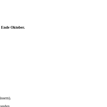
is Ende Oktober.
ssern).
tanden.