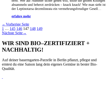
breit. Wer auf Nummer sicher gehen will, sollte die gelben Kollegen
absammeln und beherzt zerdrücken – knack knack! Wie man sieht ist
der Leptinotarsa decemlineata ein vermehrungsfreudiger Gesell…
erfahre mehr
←
Vorherige Seite
1
…
145
146
147
148
149
Nächste Seite
→
WIR SIND BIO–ZERTIFIZIERT +
NACHHALTIG!
Auf deiner bauerngarten-Parzelle in Berlin pflanzt, pflegst und
erntest du eine Saison lang dein eigenes Gemüse in bester Bio-
Qualität.